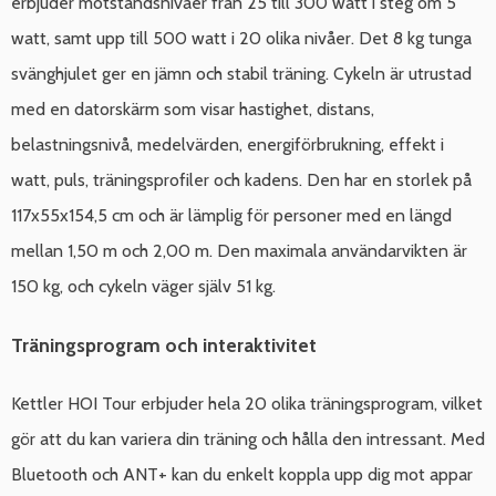
erbjuder motståndsnivåer från 25 till 300 watt i steg om 5
watt, samt upp till 500 watt i 20 olika nivåer. Det 8 kg tunga
svänghjulet ger en jämn och stabil träning. Cykeln är utrustad
med en datorskärm som visar hastighet, distans,
belastningsnivå, medelvärden, energiförbrukning, effekt i
watt, puls, träningsprofiler och kadens. Den har en storlek på
117x55x154,5 cm och är lämplig för personer med en längd
mellan 1,50 m och 2,00 m. Den maximala användarvikten är
150 kg, och cykeln väger själv 51 kg.
Träningsprogram och interaktivitet
Kettler HOI Tour erbjuder hela 20 olika träningsprogram, vilket
gör att du kan variera din träning och hålla den intressant. Med
Bluetooth och ANT+ kan du enkelt koppla upp dig mot appar