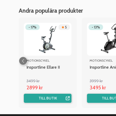
Andra populära produkter
.8
- 17%
5
- 13%
MOTIONSCYKEL
MOTIONSCYKEL
Insportline Ellare II
Insportline An
3499 kr
3999 kr
2899 kr
3495 kr
TILL BUTIK
TILL BU