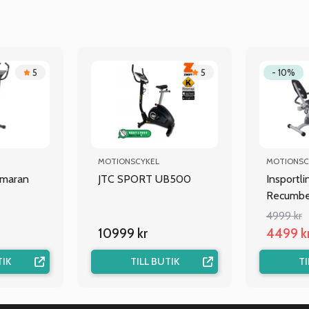
5
5
- 10%
MOTIONSCYKEL
MOTIONSC
imaran
JTC SPORT UB500
Insportli
Recumb
4999 kr
10999 kr
4499 k
TIK
TILL BUTIK
TI