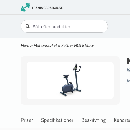
Hem
»
Motionscykel
»
Kettler HOI Blåbär
K
J
Priser
Specifikationer
Beskrivning
Kundre