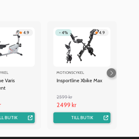
4.9
- 4%
4.9
YKEL
MOTIONSCYKEL
ne Varis
Insportline Xbike Max
ent
2599 kr
r
2499 kr
LL BUTIK
TILL BUTIK