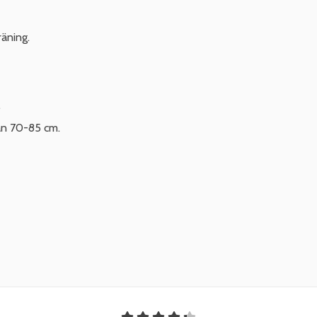
äning.
.
an 70-85 cm.