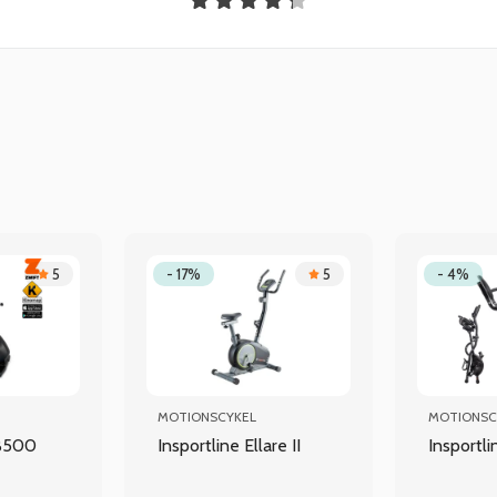
5
- 17%
5
- 4%
MOTIONSCYKEL
MOTIONSC
B500
Insportline Ellare II
Insportl