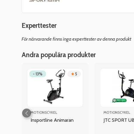
Experttester
För närvarande finns inga experttester av denna produkt
Andra populära produkter
.8
- 13%
5
MOTIONSCYKEL
MOTIONSCYKEL
I
Insportline Animaran
JTC SPORT U