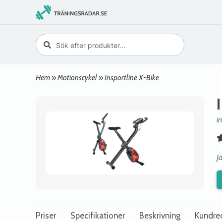
Hem
»
Motionscykel
»
Insportline X-Bike
i
J
Priser
Specifikationer
Beskrivning
Kundre