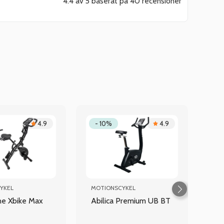
4.4 av 5 baserat på 40 recensioner
4.9
- 10%
4.9
YKEL
MOTIONSCYKEL
ine Xbike Max
Abilica Premium UB BT