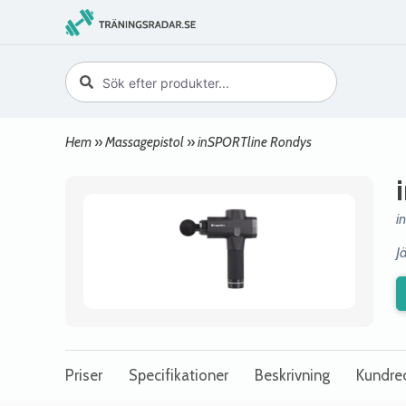
Hem
»
Massagepistol
»
inSPORTline Rondys
i
J
Priser
Specifikationer
Beskrivning
Kundre