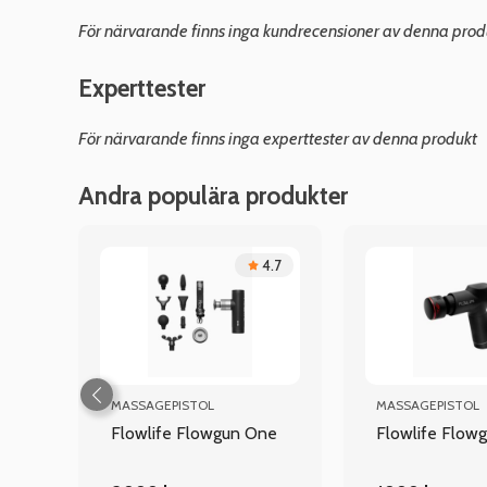
För närvarande finns inga kundrecensioner av denna prod
Experttester
För närvarande finns inga experttester av denna produkt
Andra populära produkter
4
4.7
MASSAGEPISTOL
MASSAGEPISTOL
Gun
Flowlife Flowgun One
Flowlife Flow