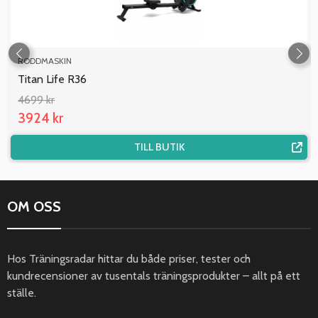
RODDMASKIN
Titan Life R36
4699 kr
3924 kr
TILL BUTIK
OM OSS
Hos Träningsradar hittar du både priser, tester och
kundrecensioner av tusentals träningsprodukter – allt på ett
ställe.