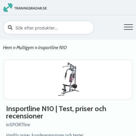
Hem
»
Multigym
»
Insportline N10
Insportline N10
| Test, priser och
recensioner
inSPORTline
Jämför priser, kunderecensioner och tester