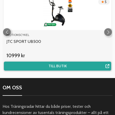
5
MOTIONSCYKEL
JTC SPORT UB500
10999 kr
TILL BUTIK
OM OSS
Hos Träningsradar hittar du både priser, tester och
kundrecensioner av tusentals träningsprodukter – allt på ett