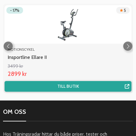
- 17%
5
MOTIONSCYKEL
Insportline Ellare II
3499 kr
2899 kr
TILL BUTIK
OM OSS
Hos Träningsradar hittar du både priser, tester och