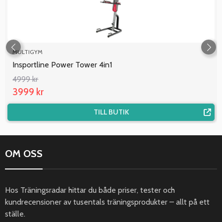
MULTIGYM
Insportline Power Tower 4in1
4999 kr
3999 kr
TILL BUTIK
OM OSS
Hos Träningsradar hittar du både priser, tester och
kundrecensioner av tusentals träningsprodukter – allt på ett
ställe.