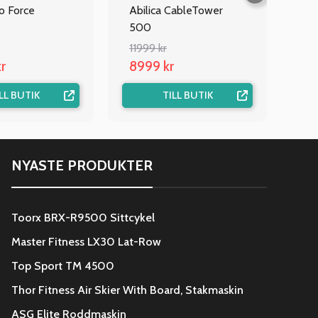
io Force
Abilica CableTower
500
11999 kr
r
8999 kr
LL BUTIK
TILL BUTIK
NYASTE PRODUKTER
Toorx BRX-R9500 Sittcykel
Master Fitness LX30 Lat-Row
Top Sport TM 4500
Thor Fitness Air Skier With Board, Stakmaskin
ASG Elite Roddmaskin