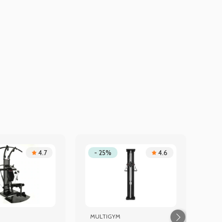
4.7
- 25%
4.6
MULTIGYM