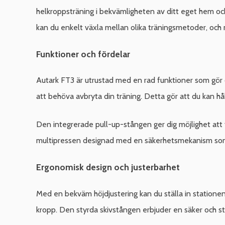
helkroppsträning i bekvämligheten av ditt eget hem och
kan du enkelt växla mellan olika träningsmetoder, och me
Funktioner och fördelar
Autark FT3 är utrustad med en rad funktioner som gör d
att behöva avbryta din träning. Detta gör att du kan hå
Den integrerade pull-up-stången ger dig möjlighet att 
multipressen designad med en säkerhetsmekanism som ger
Ergonomisk design och justerbarhet
Med en bekväm höjdjustering kan du ställa in stationen
kropp. Den styrda skivstången erbjuder en säker och stab