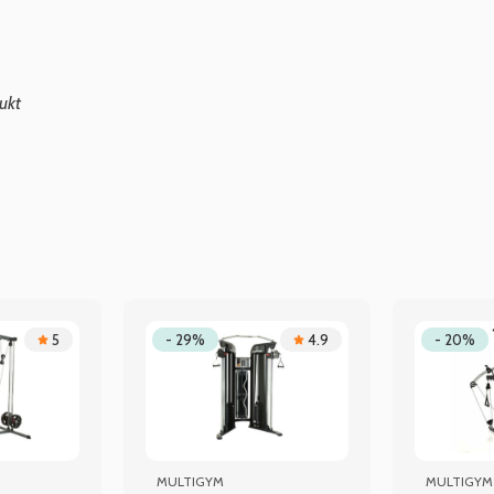
ukt
5
- 29%
4.9
- 20%
MULTIGYM
MULTIGYM