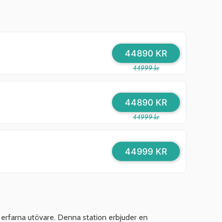
44890 KR
44999 kr
44890 KR
44999 kr
44999 KR
rfarna utövare. Denna station erbjuder en