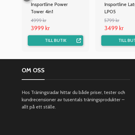
Insportline Power
Insportline La
Tower 4in1
LP05
4999 kr
5799 kr
3999 kr
3499 kr
TILL BUTIK
TILL BU
OM OSS
Hos Träningsradar hittar du både priser, tester och
kundrecensioner av tusentals träningsprodukter –
allt på ett ställe.