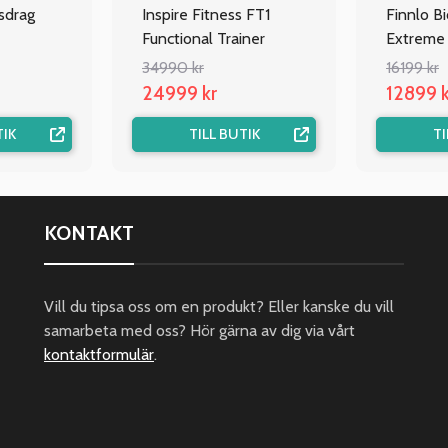
tsdrag
Inspire Fitness FT1
Finnlo B
Functional Trainer
Extreme
34990 kr
16199 kr
24999 kr
12899 k
TIK
TILL BUTIK
TI
KONTAKT
Vill du tipsa oss om en produkt? Eller kanske du vill
samarbeta med oss? Hör gärna av dig via vårt
kontaktformulär
.