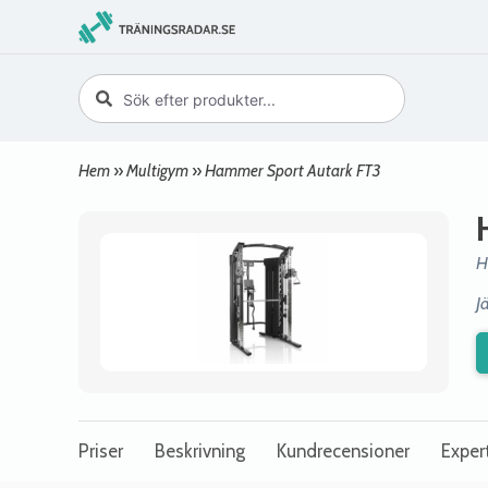
Hem
»
Multigym
»
Hammer Sport Autark FT3
H
J
Priser
Beskrivning
Kundrecensioner
Exper