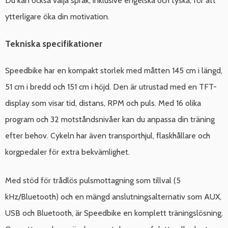
Du kan också välja språk, inklusive engelska och tyska, för att
ytterligare öka din motivation.
Tekniska specifikationer
Speedbike har en kompakt storlek med måtten 145 cm i längd,
51 cm i bredd och 151 cm i höjd. Den är utrustad med en TFT-
display som visar tid, distans, RPM och puls. Med 16 olika
program och 32 motståndsnivåer kan du anpassa din träning
efter behov. Cykeln har även transporthjul, flaskhållare och
korgpedaler för extra bekvämlighet.
Med stöd för trådlös pulsmottagning som tillval (5
kHz/Bluetooth) och en mängd anslutningsalternativ som AUX,
USB och Bluetooth, är Speedbike en komplett träningslösning.