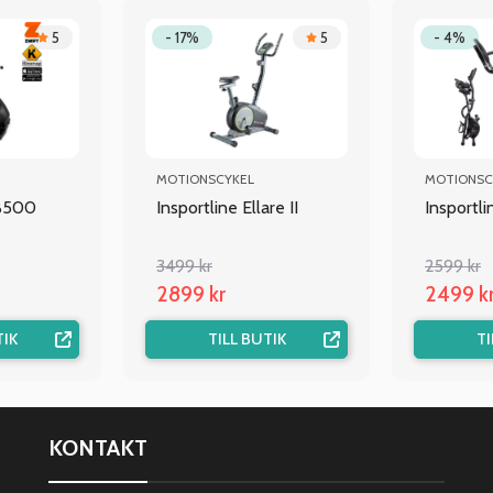
5
- 17%
5
- 4%
MOTIONSCYKEL
MOTIONSC
B500
Insportline Ellare II
Insportl
3499 kr
2599 kr
2899 kr
2499 k
TIK
TILL BUTIK
TI
KONTAKT