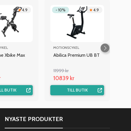
4.9
- 10%
4.9
YKEL
MOTIONSCYKEL
ine Xbike Max
Abilica Premium UB BT
11999 kr
r
10839 kr
LL BUTIK
TILL BUTIK
NYASTE PRODUKTER