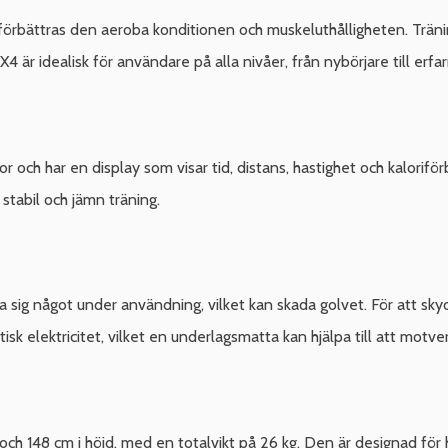
örbättras den aeroba konditionen och muskeluthålligheten. Träni
X4 är idealisk för användare på alla nivåer, från nybörjare till erfar
och har en display som visar tid, distans, hastighet och kalorifö
 stabil och jämn träning.
öra sig något under användning, vilket kan skada golvet. För att 
k elektricitet, vilket en underlagsmatta kan hjälpa till att motver
 och 148 cm i höjd, med en totalvikt på 26 kg. Den är designad fö