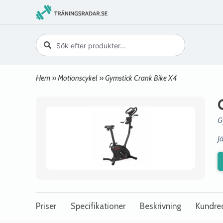
Hem
»
Motionscykel
»
Gymstick Crank Bike X4
G
J
Priser
Specifikationer
Beskrivning
Kundre