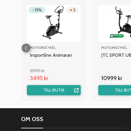
.8
- 13%
5
MOTIONSCYKEL
MOTIONSCYKEL
I
Insportline Animaran
JTC SPORT U
3999 kr
3495 kr
10999 kr
TILL BUTIK
TILL BU
OM OSS