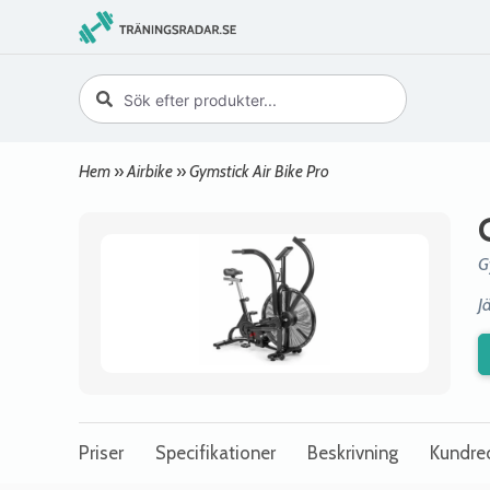
Hem
»
Airbike
»
Gymstick Air Bike Pro
G
J
Priser
Specifikationer
Beskrivning
Kundre