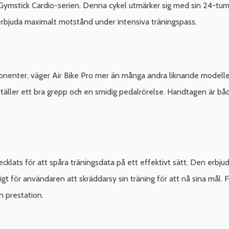
ör Gymstick Cardio-serien. Denna cykel utmärker sig med sin 24-t
erbjuda maximalt motstånd under intensiva träningspass.
ponenter, väger Air Bike Pro mer än många andra liknande model
rställer ett bra grepp och en smidig pedalrörelse. Handtagen är b
cklats för att spåra träningsdata på ett effektivt sätt. Den erbjud
igt för användaren att skräddarsy sin träning för att nå sina mål. F
in prestation.