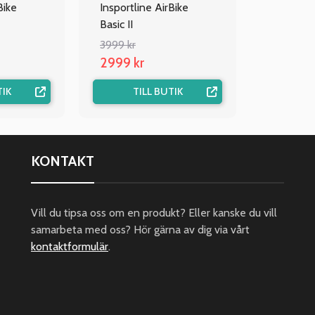
Bike
Insportline AirBike
Basic II
3999 kr
2999 kr
TIK
TILL BUTIK
KONTAKT
Vill du tipsa oss om en produkt? Eller kanske du vill
samarbeta med oss? Hör gärna av dig via vårt
kontaktformulär
.