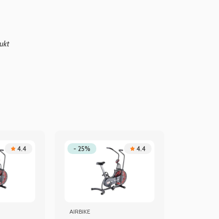
ukt
4.4
- 25%
4.4
AIRBIKE