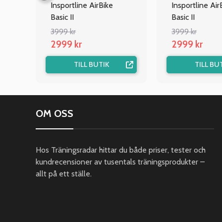
Insportline AirBike
Insportline Air
Basic II
Basic II
3999 kr
3999 kr
2999 kr
2999 kr
TILL BUTIK
TILL BU
OM OSS
Hos Träningsradar hittar du både priser, tester och
kundrecensioner av tusentals träningsprodukter –
allt på ett ställe.