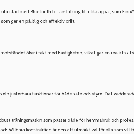
utrustad med Bluetooth för anslutning till olika appar, som KinoMa
om ger en pålitlig och effektiv drift.
motståndet ökar i takt med hastigheten, vilket ger en realistisk tr
ykeln justerbara funktioner för både säte och styre. Det vadderade 
obust träningsmaskin som passar både för hemmabruk och professi
h hållbara konstruktion är den ett utmärkt val för alla som vill fö