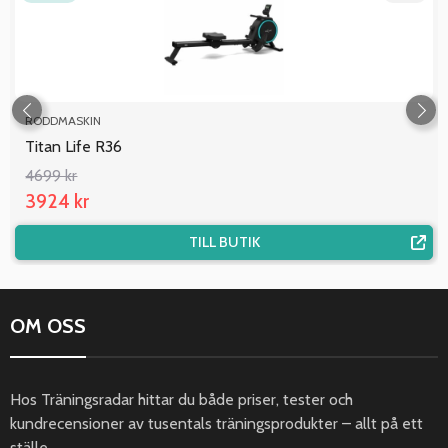
RODDMASKIN
Titan Life R36
4699 kr
3924 kr
TILL BUTIK
OM OSS
Hos Träningsradar hittar du både priser, tester och
kundrecensioner av tusentals träningsprodukter – allt på ett
ställe.