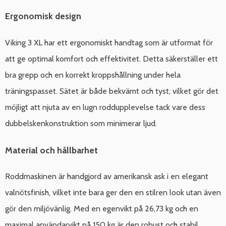
Ergonomisk design
Viking 3 XL har ett ergonomiskt handtag som är utformat för
att ge optimal komfort och effektivitet. Detta säkerställer ett
bra grepp och en korrekt kroppshållning under hela
träningspasset. Sätet är både bekvämt och tyst, vilket gör det
möjligt att njuta av en lugn roddupplevelse tack vare dess
dubbelskenkonstruktion som minimerar ljud.
Material och hållbarhet
Roddmaskinen är handgjord av amerikansk ask i en elegant
valnötsfinish, vilket inte bara ger den en stilren look utan även
gör den miljövänlig. Med en egenvikt på 26,73 kg och en
maximal användarvikt på 150 kg är den robust och stabil.