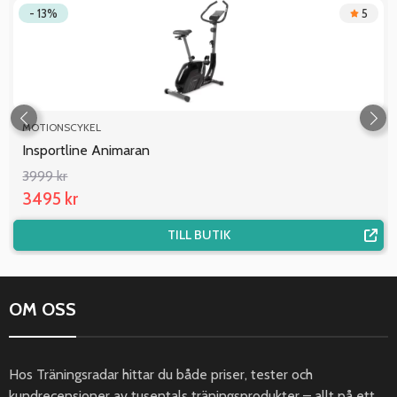
- 13%
5
MOTIONSCYKEL
Insportline Animaran
3999 kr
3495 kr
TILL BUTIK
OM OSS
Hos Träningsradar hittar du både priser, tester och
kundrecensioner av tusentals träningsprodukter – allt på ett