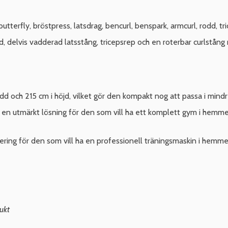
terfly, bröstpress, latsdrag, bencurl, benspark, armcurl, rodd, tr
delvis vadderad latsstång, tricepsrep och en roterbar curlstång m
d och 215 cm i höjd, vilket gör den kompakt nog att passa i mindre
 en utmärkt lösning för den som vill ha ett komplett gym i hemme
ing för den som vill ha en professionell träningsmaskin i hemmet
ukt