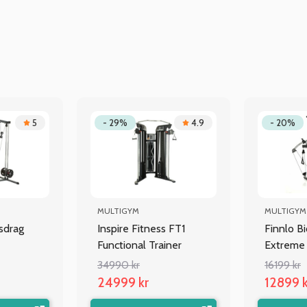
5
- 29%
4.9
- 20%
MULTIGYM
MULTIGYM
tsdrag
Inspire Fitness FT1
Finnlo B
Functional Trainer
Extreme
34990 kr
16199 kr
24999 kr
12899 k