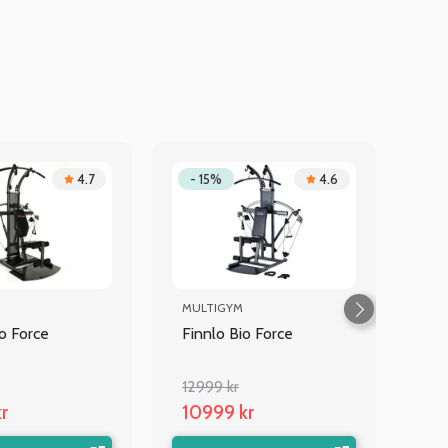
4.7
- 15%
4.6
MULTIGYM
io Force
Finnlo Bio Force
12999 kr
r
10999 kr