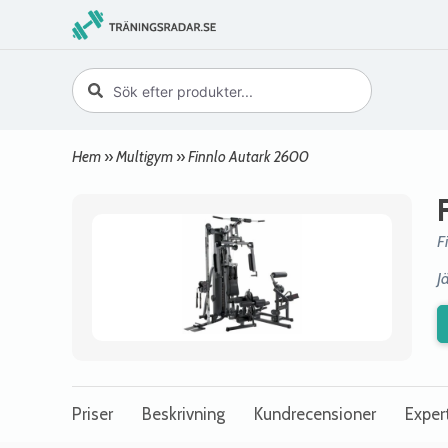
Hem
»
Multigym
»
Finnlo Autark 2600
F
J
Priser
Beskrivning
Kundrecensioner
Exper