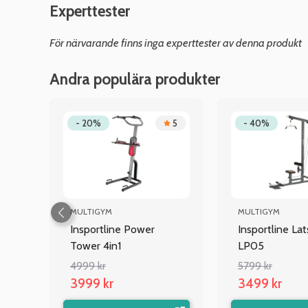
Experttester
För närvarande finns inga experttester av denna produkt
Andra populära produkter
.5
- 20%
5
- 40%
MULTIGYM
MULTIGYM
Insportline Power
Insportline La
Tower 4in1
LP05
4999 kr
5799 kr
3999 kr
3499 kr