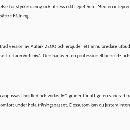
lse för styrketräning och fitness i ditt eget hem. Med en integre
bättre hållning.
rad version av Autark 2200 och erbjuder ett ännu bredare utbud 
sett erfarenhetsnivå. Den har även en professionell bencurl- och b
anpassas i höjdled och vridas 160 grader för att ge en varierad t
 komfort under hela träningspasset. Dessutom kan du justera intens