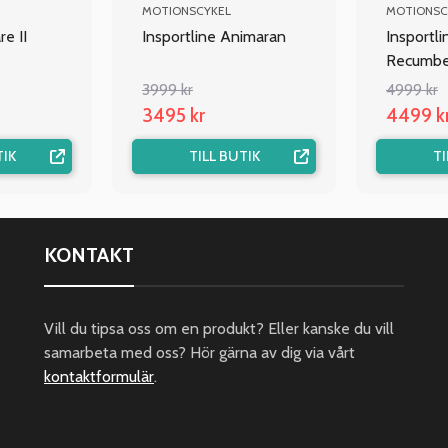
MOTIONSCYKEL
MOTIONSC
re II
Insportline Animaran
Insportli
Recumb
3999 kr
4999 kr
3495 kr
4499 k
TIK
TILL BUTIK
TI
KONTAKT
Vill du tipsa oss om en produkt? Eller kanske du vill
samarbeta med oss? Hör gärna av dig via vårt
kontaktformulär
.