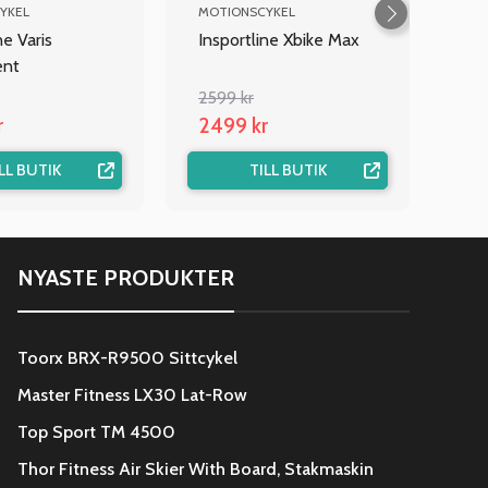
YKEL
MOTIONSCYKEL
ne Varis
Insportline Xbike Max
ent
2599 kr
r
2499 kr
LL BUTIK
TILL BUTIK
NYASTE PRODUKTER
Toorx BRX-R9500 Sittcykel
Master Fitness LX30 Lat-Row
Top Sport TM 4500
Thor Fitness Air Skier With Board, Stakmaskin