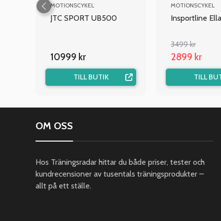
MOTIONSCYKEL
MOTIONSCYKEL
I
JTC SPORT UB500
Insportline Ella
3499 kr
10999 kr
2899 kr
TILL BUTIK
TILL BU
OM OSS
Hos Träningsradar hittar du både priser, tester och
kundrecensioner av tusentals träningsprodukter –
allt på ett ställe.