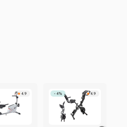
4.9
- 4%
4.9