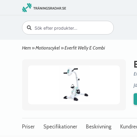
Hem
»
Motionscykel
»
Everfit Welly E Combi
E
J
Priser
Specifikationer
Beskrivning
Kundre