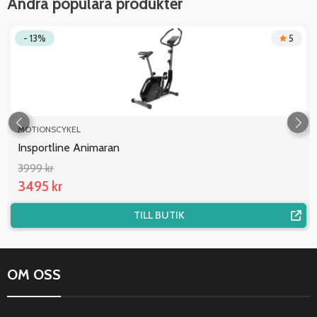
Andra populära produkter
- 13%
5
MOTIONSCYKEL
Insportline Animaran
3999 kr
3495 kr
TILL BUTIK
OM OSS