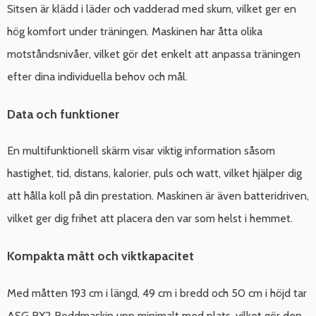
Sitsen är klädd i läder och vadderad med skum, vilket ger en
hög komfort under träningen. Maskinen har åtta olika
motståndsnivåer, vilket gör det enkelt att anpassa träningen
efter dina individuella behov och mål.
Data och funktioner
En multifunktionell skärm visar viktig information såsom
hastighet, tid, distans, kalorier, puls och watt, vilket hjälper dig
att hålla koll på din prestation. Maskinen är även batteridriven,
vilket ger dig frihet att placera den var som helst i hemmet.
Kompakta mått och viktkapacitet
Med måtten 193 cm i längd, 49 cm i bredd och 50 cm i höjd tar
ASG RX2 Roddmaskin upp minimalt med plats, vilket gör den