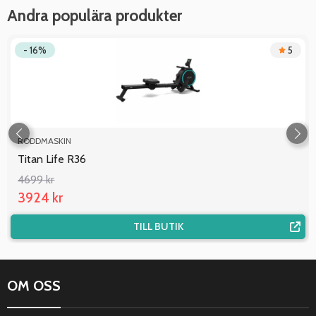
Andra populära produkter
- 16%
5
RODDMASKIN
Titan Life R36
4699 kr
3924 kr
TILL BUTIK
OM OSS