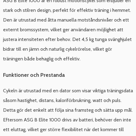
ASG B Elite 1000 är en robust motionscykel som erbjuder en
stark och stilren design, perfekt för effektiv träning i hemmet.
Den är utrustad med åtta manuella motståndsnivåer och ett
externt bromssystem, vilket ger användaren möjlighet att
justera intensiteten efter behov. Det 4,5 kg tunga svänghjulet
bidrar till en jämn och naturlig cykelrörelse, vilket gör
träningen både behaglig och effektiv.
Funktioner och Prestanda
Cykeln är utrustad med en dator som visar viktiga träningsdata
såsom hastighet, distans, kaloriförbrukning, watt och puls.
Detta gör det enkelt att följa sina framsteg och sätta upp mål.
Eftersom ASG B Elite 1000 drivs av batteri, behöver den inte
ett eluttag, vilket ger större flexibilitet när det kommer till